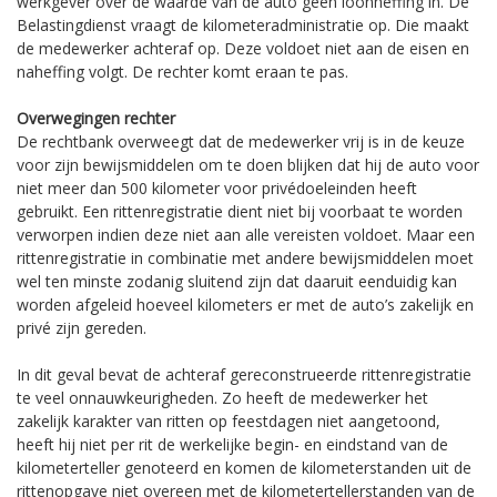
werkgever over de waarde van de auto geen loonheffing in. De
Belastingdienst vraagt de kilometeradministratie op. Die maakt
de medewerker achteraf op. Deze voldoet niet aan de eisen en
naheffing volgt. De rechter komt eraan te pas.
Overwegingen rechter
De rechtbank overweegt dat de medewerker vrij is in de keuze
voor zijn bewijsmiddelen om te doen blijken dat hij de auto voor
niet meer dan 500 kilometer voor privédoeleinden heeft
gebruikt. Een rittenregistratie dient niet bij voorbaat te worden
verworpen indien deze niet aan alle vereisten voldoet. Maar een
rittenregistratie in combinatie met andere bewijsmiddelen moet
wel ten minste zodanig sluitend zijn dat daaruit eenduidig kan
worden afgeleid hoeveel kilometers er met de auto’s zakelijk en
privé zijn gereden.
In dit geval bevat de achteraf gereconstrueerde rittenregistratie
te veel onnauwkeurigheden. Zo heeft de medewerker het
zakelijk karakter van ritten op feestdagen niet aangetoond,
heeft hij niet per rit de werkelijke begin- en eindstand van de
kilometerteller genoteerd en komen de kilometerstanden uit de
rittenopgave niet overeen met de kilometertellerstanden van de