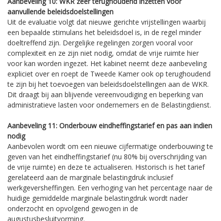
Aanbeveling 10: WKR zeer terughoudend inzetten voor
aanvullende beleidsdoelstellingen
Uit de evaluatie volgt dat nieuwe gerichte vrijstellingen waarbij
een bepaalde stimulans het beleidsdoel is, in de regel minder
doeltreffend zijn. Dergelijke regelingen zorgen vooral voor
complexiteit en ze zijn niet nodig, omdat de vrije ruimte hier
voor kan worden ingezet. Het kabinet neemt deze aanbeveling
expliciet over en roept de Tweede Kamer ook op terughoudend
te zijn bij het toevoegen van beleidsdoelstellingen aan de WKR.
Dit draagt bij aan blijvende vereenvoudiging en beperking van
administratieve lasten voor ondernemers en de Belastingdienst.
Aanbeveling 11: Onderbouw eindheffingstarief en pas aan indien
nodig
Aanbevolen wordt om een nieuwe cijfermatige onderbouwing te
geven van het eindheffingstarief (nu 80% bij overschrijding van
de vrije ruimte) en deze te actualiseren. Historisch is het tarief
gerelateerd aan de marginale belastingdruk inclusief
werkgeversheffingen. Een verhoging van het percentage naar de
huidige gemiddelde marginale belastingdruk wordt nader
onderzocht en opvolgend gewogen in de
augustusbesluitvorming.