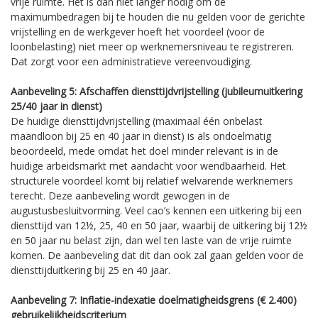
vrije ruimte. Het is dan niet langer nodig om de
maximumbedragen bij te houden die nu gelden voor de gerichte
vrijstelling en de werkgever hoeft het voordeel (voor de
loonbelasting) niet meer op werknemersniveau te registreren.
Dat zorgt voor een administratieve vereenvoudiging.
Aanbeveling 5: Afschaffen diensttijdvrijstelling (jubileumuitkering
25/40 jaar in dienst)
De huidige diensttijdvrijstelling (maximaal één onbelast
maandloon bij 25 en 40 jaar in dienst) is als ondoelmatig
beoordeeld, mede omdat het doel minder relevant is in de
huidige arbeidsmarkt met aandacht voor wendbaarheid. Het
structurele voordeel komt bij relatief welvarende werknemers
terecht. Deze aanbeveling wordt gewogen in de
augustusbesluitvorming. Veel cao’s kennen een uitkering bij een
diensttijd van 12½, 25, 40 en 50 jaar, waarbij de uitkering bij 12½
en 50 jaar nu belast zijn, dan wel ten laste van de vrije ruimte
komen. De aanbeveling dat dit dan ook zal gaan gelden voor de
diensttijduitkering bij 25 en 40 jaar.
Aanbeveling 7: Inflatie-indexatie doelmatigheidsgrens (€ 2.400)
gebruikelijkheidscriterium