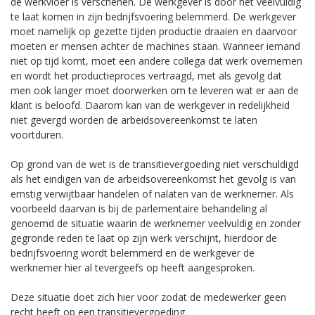
de werkvloer is verschenen. De werkgever is door het veelvuldig
te laat komen in zijn bedrijfsvoering belemmerd. De werkgever
moet namelijk op gezette tijden productie draaien en daarvoor
moeten er mensen achter de machines staan. Wanneer iemand
niet op tijd komt, moet een andere collega dat werk overnemen
en wordt het productieproces vertraagd, met als gevolg dat
men ook langer moet doorwerken om te leveren wat er aan de
klant is beloofd. Daarom kan van de werkgever in redelijkheid
niet gevergd worden de arbeidsovereenkomst te laten
voortduren.
Op grond van de wet is de transitievergoeding niet verschuldigd
als het eindigen van de arbeidsovereenkomst het gevolg is van
ernstig verwijtbaar handelen of nalaten van de werknemer. Als
voorbeeld daarvan is bij de parlementaire behandeling al
genoemd de situatie waarin de werknemer veelvuldig en zonder
gegronde reden te laat op zijn werk verschijnt, hierdoor de
bedrijfsvoering wordt belemmerd en de werkgever de
werknemer hier al tevergeefs op heeft aangesproken.
Deze situatie doet zich hier voor zodat de medewerker geen
recht heeft op een transitievergoeding.