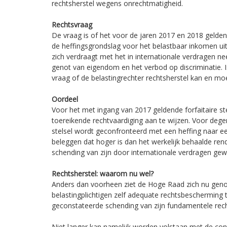
rechtsherstel wegens onrechtmatigheid.
Rechtsvraag
De vraag is of het voor de jaren 2017 en 2018 gelden
de heffingsgrondslag voor het belastbaar inkomen ui
zich verdraagt met het in internationale verdragen n
genot van eigendom en het verbod op discriminatie. Is
vraag of de belastingrechter rechtsherstel kan en mo
Oordeel
Voor het met ingang van 2017 geldende forfaitaire ste
toereikende rechtvaardiging aan te wijzen. Voor degene
stelsel wordt geconfronteerd met een heffing naar ee
beleggen dat hoger is dan het werkelijk behaalde rend
schending van zijn door internationale verdragen ge
Rechtsherstel: waarom nu wel?
Anders dan voorheen ziet de Hoge Raad zich nu ge
belastingplichtigen zelf adequate rechtsbescherming 
geconstateerde schending van zijn fundamentele rec
Niet langer kan namelijk worden volstaan met de con