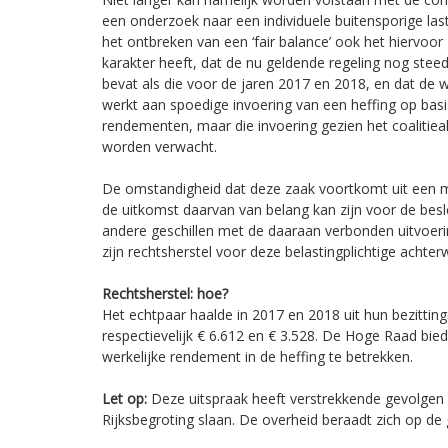
een onderzoek naar een individuele buitensporige las
het ontbreken van een ‘fair balance’ ook het hiervo
karakter heeft, dat de nu geldende regeling nog ste
bevat als die voor de jaren 2017 en 2018, en dat de 
werkt aan spoedige invoering van een heffing op basi
rendementen, maar die invoering gezien het coalitie
worden verwacht.
De omstandigheid dat deze zaak voortkomt uit een
de uitkomst daarvan van belang kan zijn voor de besl
andere geschillen met de daaraan verbonden uitvoer
zijn rechtsherstel voor deze belastingplichtige achter
Rechtsherstel: hoe?
Het echtpaar haalde in 2017 en 2018 uit hun bezitti
respectievelijk € 6.612 en € 3.528. De Hoge Raad biedt
werkelijke rendement in de heffing te betrekken.
Let op:
Deze uitspraak heeft verstrekkende gevolgen e
Rijksbegroting slaan. De overheid beraadt zich op de