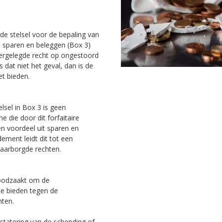
de stelsel voor de bepaling van
t sparen en beleggen (Box 3)
eergelegde recht op ongestoord
 dat niet het geval, dan is de
et bieden.
lsel in Box 3 is geen
 die door dit forfaitaire
n voordeel uit sparen en
ement leidt dit tot een
waarborgde rechten.
noodzaakt om de
te bieden tegen de
hten.
statering van de schending of