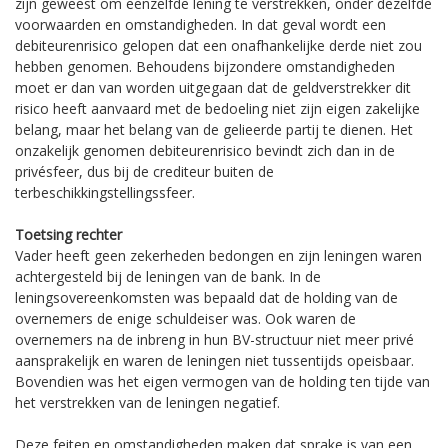
zijn geweest om eenzelfde lening te verstrekken, onder dezelfde
voorwaarden en omstandigheden. In dat geval wordt een
debiteurenrisico gelopen dat een onafhankelijke derde niet zou
hebben genomen. Behoudens bijzondere omstandigheden
moet er dan van worden uitgegaan dat de geldverstrekker dit
risico heeft aanvaard met de bedoeling niet zijn eigen zakelijke
belang, maar het belang van de gelieerde partij te dienen. Het
onzakelijk genomen debiteurenrisico bevindt zich dan in de
privésfeer, dus bij de crediteur buiten de
terbeschikkingstellingssfeer.
Toetsing rechter
Vader heeft geen zekerheden bedongen en zijn leningen waren
achtergesteld bij de leningen van de bank. In de
leningsovereenkomsten was bepaald dat de holding van de
overnemers de enige schuldeiser was. Ook waren de
overnemers na de inbreng in hun BV-structuur niet meer privé
aansprakelijk en waren de leningen niet tussentijds opeisbaar.
Bovendien was het eigen vermogen van de holding ten tijde van
het verstrekken van de leningen negatief.
Deze feiten en omstandigheden maken dat sprake is van een