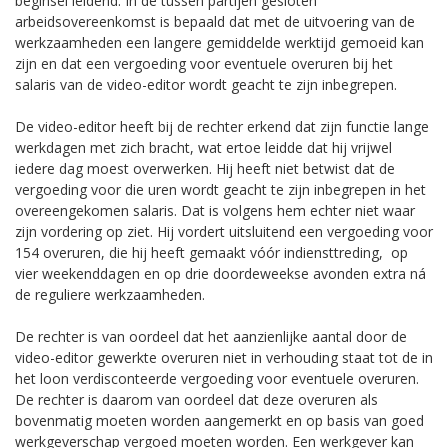
beginsel leidend. In de tussen partijen gesloten
arbeidsovereenkomst is bepaald dat met de uitvoering van de
werkzaamheden een langere gemiddelde werktijd gemoeid kan
zijn en dat een vergoeding voor eventuele overuren bij het
salaris van de video-editor wordt geacht te zijn inbegrepen.
De video-editor heeft bij de rechter erkend dat zijn functie lange
werkdagen met zich bracht, wat ertoe leidde dat hij vrijwel
iedere dag moest overwerken. Hij heeft niet betwist dat de
vergoeding voor die uren wordt geacht te zijn inbegrepen in het
overeengekomen salaris. Dat is volgens hem echter niet waar
zijn vordering op ziet. Hij vordert uitsluitend een vergoeding voor
154 overuren, die hij heeft gemaakt vóór indiensttreding, op
vier weekenddagen en op drie doordeweekse avonden extra ná
de reguliere werkzaamheden.
De rechter is van oordeel dat het aanzienlijke aantal door de
video-editor gewerkte overuren niet in verhouding staat tot de in
het loon verdisconteerde vergoeding voor eventuele overuren.
De rechter is daarom van oordeel dat deze overuren als
bovenmatig moeten worden aangemerkt en op basis van goed
werkgeverschap vergoed moeten worden. Een werkgever kan