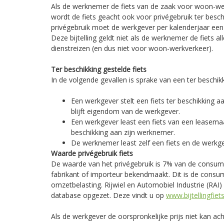
Als de werknemer de fiets van de zaak voor woon-w
wordt de fiets geacht ook voor privégebruik ter beschi
privégebruik moet de werkgever per kalenderjaar een b
Deze bijtelling geldt niet als de werknemer de fiets 
dienstreizen (en dus niet voor woon-werkverkeer).
Ter beschikking gestelde fiets
In de volgende gevallen is sprake van een ter beschikk
Een werkgever stelt een fiets ter beschikking a
blijft eigendom van de werkgever.
Een werkgever least een fiets van een leasemaa
beschikking aan zijn werknemer.
De werknemer least zelf een fiets en de werkge
Waarde privégebruik fiets
De waarde van het privégebruik is 7% van de consume
fabrikant of importeur bekendmaakt. Dit is de consum
omzetbelasting. Rijwiel en Automobiel Industrie (RAI)
database opgezet. Deze vindt u op
www.bijtellingfie
Als de werkgever de oorspronkelijke prijs niet kan ac