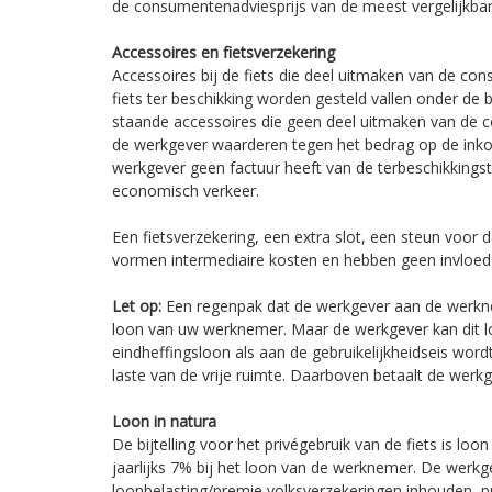
de consumentenadviesprijs van de meest vergelijkbare
Accessoires en fietsverzekering
Accessoires bij de fiets die deel uitmaken van de co
fiets ter beschikking worden gesteld vallen onder de bi
staande accessoires die geen deel uitmaken van de
de werkgever waarderen tegen het bedrag op de inkoo
werkgever geen factuur heeft van de terbeschikkingste
economisch verkeer.
Een fietsverzekering, een extra slot, een steun voor 
vormen intermediaire kosten en hebben geen invloed o
Let op:
Een regenpak dat de werkgever aan de werknem
loon van uw werknemer. Maar de werkgever kan dit l
eindheffingsloon als aan de gebruikelijkheidseis wor
laste van de vrije ruimte. Daarboven betaalt de werk
Loon in natura
De bijtelling voor het privégebruik van de fiets is loo
jaarlijks 7% bij het loon van de werknemer. De werk
loonbelasting/premie volksverzekeringen inhouden, 