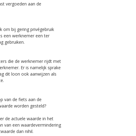
last vergoeden aan de
k om bij gering privégebruik
d als een werknemer een ter
g gebruiken.
ers die de werknemer rijdt met
werknemer. Er is namelijk sprake
 dit loon ook aanwijzen als
te.
p van de fiets aan de
waarde worden gesteld?
r de actuele waarde in het
gaan van een waardevermindering
twaarde dan nihil.