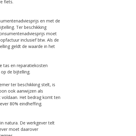
 fiets.
nsumentenadviesprijs en met de
jtelling. Ter beschikking
 consumentenadviesprijs moet
pfactuur inclusief btw. Als de
lling geldt de waarde in het
de tas en reparatiekosten
p de bijtelling.
er ter beschikking stelt, is
oon ook aanwijzen als
dt voldaan. Het bedrag komt ten
gever 80% eindheffing.
n in natura. De werkgever telt
gever moet daarover
premies