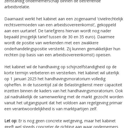
zelfstandig ondernemerschap binnen de betreffende
arbeidsrelatie.
Daarnaast werkt het kabinet aan een zogenaamd ‘civielrechtelijk
rechtsvermoeden van een arbeidsovereenkomst’, gekoppeld
aan een uurtarief. De tariefgrens hiervan wordt nog nader
bepaald (mogelijk tarief tussen de 30 en 35 euro). Daarmee
wordt de positie van werkenden met een zwakkere
onderhandelingspositie versterkt. Zij kunnen gemakkelijker hun
rechten (op basis van een arbeidsovereenkomst) opeisen.
Het kabinet wil de handhaving op schijnzelfstandigheid op de
korte termijn verbeteren en versterken. Het kabinet wil uiterlijk
op 1 januari 2025 het handhavingsmoratorium volledig
opheffen. In de tussentijd zal de Belastingdienst meer capaciteit
inzetten binnen de kaders van het handhavingsmoratorium. Ook
zal nadrukkelijk de samenwerking met de markt gezocht worden
vanuit het uitgangspunt dat het voldoen aan regelgeving primair
een verantwoordelijkheid is van marktpartijen zelf.
Let op:
Er is nog geen concrete wetgeving, maar het kabinet
geeft wel steeds concreter de richting aan waar ondernemers