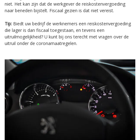
niet. Het kan zijn dat de werkgever de reiskostenvergoeding
naar beneden bijstelt. Fiscaal gezien is dat niet vereist.
Tip:
Biedt uw bedrijf de werknemers een reiskostenvergoeding
die lager is dan fiscaal toegestaan, en tevens een
uitruilmogelijkheid? U kunt bij ons terecht met vragen over de
uitruil onder de coronamaatregelen.