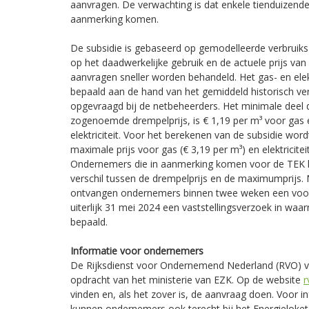
aanvragen. De verwachting is dat enkele tienduizende
aanmerking komen.
De subsidie is gebaseerd op gemodelleerde verbruiks-
op het daadwerkelijke gebruik en de actuele prijs van
aanvragen sneller worden behandeld. Het gas- en ele
bepaald aan de hand van het gemiddeld historisch v
opgevraagd bij de netbeheerders. Het minimale deel d
zogenoemde drempelprijs, is € 1,19 per m³ voor gas 
elektriciteit. Voor het berekenen van de subsidie wor
maximale prijs voor gas (€ 3,19 per m³) en elektricitei
Ondernemers die in aanmerking komen voor de TEK 
verschil tussen de drempelprijs en de maximumprijs. N
ontvangen ondernemers binnen twee weken een voo
uiterlijk 31 mei 2024 een vaststellingsverzoek in waar
bepaald.
Informatie voor ondernemers
De Rijksdienst voor Ondernemend Nederland (RVO) voe
opdracht van het ministerie van EZK. Op de website
r
vinden en, als het zover is, de aanvraag doen. Voor i
kunnen ondernemers ook terecht bij het Energielok