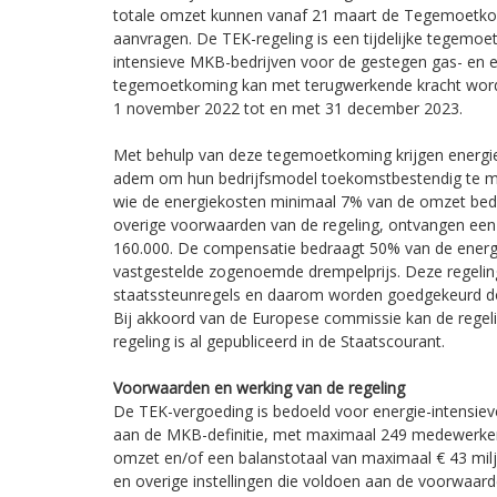
totale omzet kunnen vanaf 21 maart de Tegemoetko
aanvragen. De TEK-regeling is een tijdelijke tegemo
intensieve MKB-bedrijven voor de gestegen gas- en el
tegemoetkoming kan met terugwerkende kracht word
1 november 2022 tot en met 31 december 2023.
Met behulp van deze tegemoetkoming krijgen energi
adem om hun bedrijfsmodel toekomstbestendig te 
wie de energiekosten minimaal 7% van de omzet bed
overige voorwaarden van de regeling, ontvangen ee
160.000. De compensatie bedraagt 50% van de energ
vastgestelde zogenoemde drempelprijs. Deze regeli
staatssteunregels en daarom worden goedgekeurd d
Bij akkoord van de Europese commissie kan de regel
regeling is al gepubliceerd in de Staatscourant.
Voorwaarden en werking van de regeling
De TEK-vergoeding is bedoeld voor energie-intensie
aan de MKB-definitie, met maximaal 249 medewerker
omzet en/of een balanstotaal van maximaal € 43 milj
en overige instellingen die voldoen aan de voorwaar