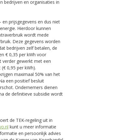
n bedrijven en organisaties in
 en prijsgegevens en dus niet
 energie. Hierdoor kunnen
ktraverbruik wordt mede
erbruik. Deze gegevens worden
at bedrijven zelf betalen, de
en € 0,35 per kWh voor
dt verder gewerkt met een
t (€ 0,95 per kWh).
krijgen maximaal 50% van het
a een positief besluit
rschot. Ondernemers dienen
na de definitieve subsidie wordt
rt de TEK-regeling uit in
vo.nl
kunt u meer informatie
nformatie en persoonlijk advies
et van de Kamer van Koophandel