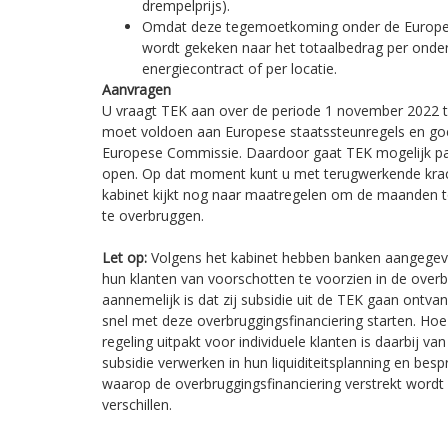
drempelprijs).
Omdat deze tegemoetkoming onder de Europese
wordt gekeken naar het totaalbedrag per onder
energiecontract of per locatie.
Aanvragen
U vraagt TEK aan over de periode 1 november 2022 
moet voldoen aan Europese staatssteunregels en g
Europese Commissie. Daardoor gaat TEK mogelijk pas
open. Op dat moment kunt u met terugwerkende krac
kabinet kijkt nog naar maatregelen om de maanden to
te overbruggen.
Let op:
Volgens het kabinet hebben banken aangegeve
hun klanten van voorschotten te voorzien in de over
aannemelijk is dat zij subsidie uit de TEK gaan ontv
snel met deze overbruggingsfinanciering starten. Ho
regeling uitpakt voor individuele klanten is daarbij v
subsidie verwerken in hun liquiditeitsplanning en be
waarop de overbruggingsfinanciering verstrekt wordt 
verschillen.