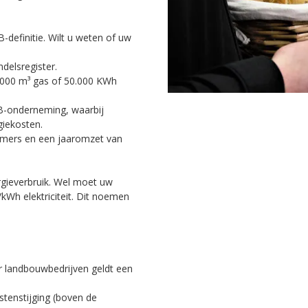
efinitie. Wilt u weten of uw
delsregister.
.000 m³ gas of 50.000 KWh
B-onderneming, waarbij
giekosten.
mers en een jaaromzet van
rgieverbruik. Wel moet uw
/kWh elektriciteit. Dit noemen
r landbouwbedrijven geldt een
stenstijging (boven de