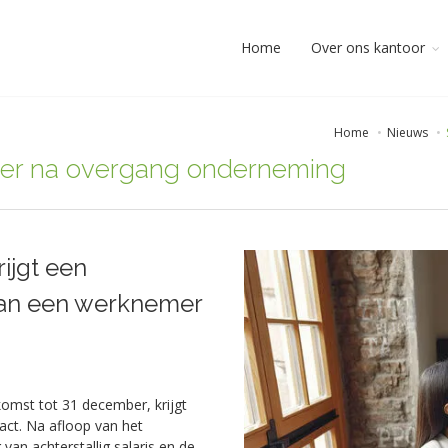
Home
Over ons kantoor
Home
Nieuws
ever na overgang onderneming
rijgt een
van een werknemer
omst tot 31 december, krijgt
act. Na afloop van het
van achterstallig salaris en de