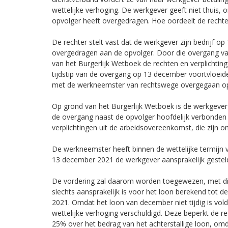
wettelijke verhoging. De werkgever geeft niet thuis, o
opvolger heeft overgedragen. Hoe oordeelt de rechte
De rechter stelt vast dat de werkgever zijn bedrijf o
overgedragen aan de opvolger. Door die overgang v
van het Burgerlijk Wetboek de rechten en verplichtin
tijdstip van de overgang op 13 december voortvloei
met de werkneemster van rechtswege overgegaan op
Op grond van het Burgerlijk Wetboek is de werkgeve
de overgang naast de opvolger hoofdelijk verbonden
verplichtingen uit de arbeidsovereenkomst, die zijn 
De werkneemster heeft binnen de wettelijke termijn 
13 december 2021 de werkgever aansprakelijk gesteld 
De vordering zal daarom worden toegewezen, met di
slechts aansprakelijk is voor het loon berekend tot
2021. Omdat het loon van december niet tijdig is vol
wettelijke verhoging verschuldigd. Deze beperkt de rec
25% over het bedrag van het achterstallige loon, omda