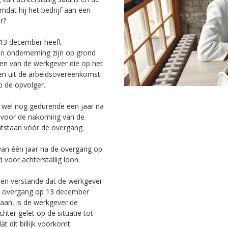
mdat hij het bedrijf aan een
r?
p 13 december heeft
an onderneming zijn op grond
gen van de werkgever die op het
den uit de arbeidsovereenkomst
 de opvolger.
r wel nog gedurende een jaar na
 voor de nakoming van de
ontstaan vóór de overgang.
van één jaar na de overgang op
voor achterstallig loon.
en verstande dat de werkgever
 de overgang op 13 december
daan, is de werkgever de
hter gelet op de situatie tot
t dit billijk voorkomt.