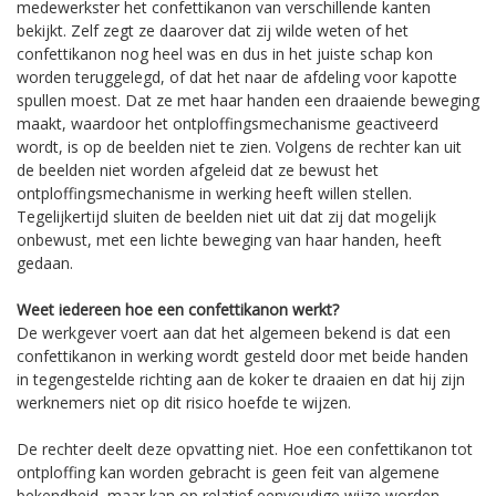
medewerkster het confettikanon van verschillende kanten
bekijkt. Zelf zegt ze daarover dat zij wilde weten of het
confettikanon nog heel was en dus in het juiste schap kon
worden teruggelegd, of dat het naar de afdeling voor kapotte
spullen moest. Dat ze met haar handen een draaiende beweging
maakt, waardoor het ontploffingsmechanisme geactiveerd
wordt, is op de beelden niet te zien. Volgens de rechter kan uit
de beelden niet worden afgeleid dat ze bewust het
ontploffingsmechanisme in werking heeft willen stellen.
Tegelijkertijd sluiten de beelden niet uit dat zij dat mogelijk
onbewust, met een lichte beweging van haar handen, heeft
gedaan.
Weet iedereen hoe een confettikanon werkt?
De werkgever voert aan dat het algemeen bekend is dat een
confettikanon in werking wordt gesteld door met beide handen
in tegengestelde richting aan de koker te draaien en dat hij zijn
werknemers niet op dit risico hoefde te wijzen.
De rechter deelt deze opvatting niet. Hoe een confettikanon tot
ontploffing kan worden gebracht is geen feit van algemene
bekendheid, maar kan op relatief eenvoudige wijze worden