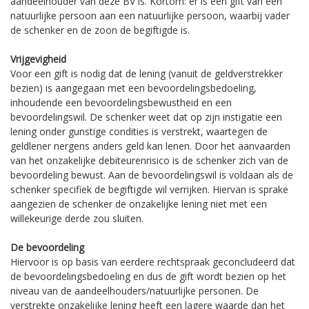
aandeelhouder van deze BV is. Kortom: er is een gift van een
natuurlijke persoon aan een natuurlijke persoon, waarbij vader
de schenker en de zoon de begiftigde is.
Vrijgevigheid
Voor een gift is nodig dat de lening (vanuit de geldverstrekker
bezien) is aangegaan met een bevoordelingsbedoeling,
inhoudende een bevoordelingsbewustheid en een
bevoordelingswil. De schenker weet dat op zijn instigatie een
lening onder gunstige condities is verstrekt, waartegen de
geldlener nergens anders geld kan lenen. Door het aanvaarden
van het onzakelijke debiteurenrisico is de schenker zich van de
bevoordeling bewust. Aan de bevoordelingswil is voldaan als de
schenker specifiek de begiftigde wil verrijken. Hiervan is sprake
aangezien de schenker de onzakelijke lening niet met een
willekeurige derde zou sluiten.
De bevoordeling
Hiervoor is op basis van eerdere rechtspraak geconcludeerd dat
de bevoordelingsbedoeling en dus de gift wordt bezien op het
niveau van de aandeelhouders/natuurlijke personen. De
verstrekte onzakelijke lening heeft een lagere waarde dan het