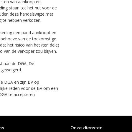
osten van aankoop en
ing staan tot het nut voor de
ouden deze handelswijze met
g te hebben verkozen.
rekening een pand aankoopt en
n behoeve van de toekomstige
 dat het risico van het (ten dele)
co van de verkoper zou blijven.
nst aan de DGA. De
t geweigerd.
de DGA en zijn BV op
kelijke reden voor de BV om een
 DGA te accepteren.
ns
Onze diensten