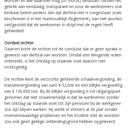
worsten en wie daarover mag (of mocht) beslissen. Gezien het
gebrek aan eenduidig, transparant en voor de werknemers ook
kenbaar beleid (anders dan dat diefstal niet is toegestaan zoals
beschreven is in het Huishoudelijk Reglement), kan niet worden
vastgesteld dat de werknemer in strijd met de regels heeft
gehandeld.
Oordeel rechter
Daarom komt de rechter tot de conclusie dat er geen sprake is
geweest van diefstal van worsten. Omdat een dringende reden
ontbreekt, is het ontslag op staande voet daarom niet
rechtsgeldig.
De rechter kent de verzochte gefixeerde schadevergoeding, de
transitievergoeding van ruim € 52.000 en een billijke vergoeding
van € 150.000 toe. Bij de billijke vergoeding is tot uitgangspunt
genomen dat niet onaannemelijk is dat de werknemer zonder
het ontslag op staande voet tot zijn pensioen bij de werkgever
zou zijn blijven werken. Hij werkt er immers al 36 jaar zonder
noemenswaardige problemen en het incident met de worsten
zou ook geen geldige ontbindingsgrond hebben opgeleverd.