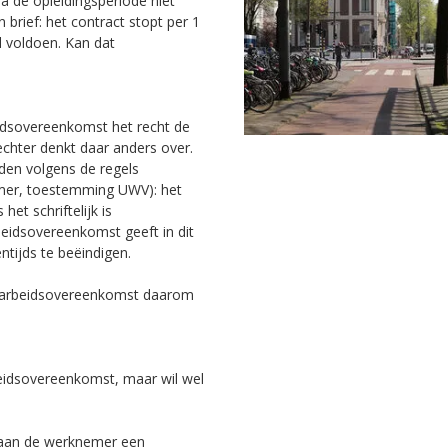
a de opleidingsperiode niet
 brief: het contract stopt per 1
l voldoen. Kan dat
eidsovereenkomst het recht de
echter denkt daar anders over.
den volgens de regels
emer, toestemming UWV): het
het schriftelijk is
eidsovereenkomst geeft in dit
ntijds te beëindigen.
de arbeidsovereenkomst daarom
beidsovereenkomst, maar wil wel
r aan de werknemer een