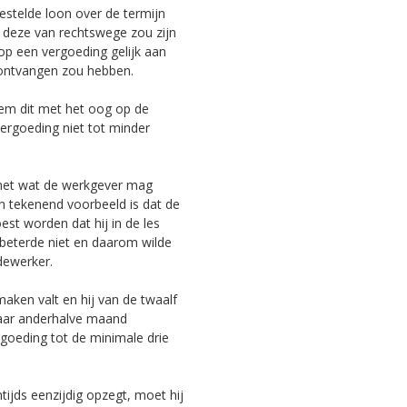
gestelde loon over de termijn
 deze van rechtswege zou zijn
op een vergoeding gelijk aan
2 ontvangen zou hebben.
hem dit met het oog op de
ergoeding niet tot minder
met wat de werkgever mag
n tekenend voorbeeld is dat de
t worden dat hij in de les
beterde niet en daarom wilde
dewerker.
aken valt en hij van de twaalf
aar anderhalve maand
rgoeding tot de minimale drie
tijds eenzijdig opzegt, moet hij