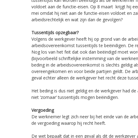
tussentijds kan worden beëindigd als de werknemer n
voldoet aan de functie-eisen. Op 8 maart krijgt hij een
mei omdat hij niet aan de functie-eisen voldoet en za
arbeidsrechtelijk en wat zijn dan de gevolgen?
Tussentijds opzegbaar?
Volgens de werkgever heeft hij op grond van de arb
arbeidsovereenkomst tussentijds te beëindigen. De r
Nog los van het feit dat ook dan beëindigd moet wor
(bijvoorbeeld schriftelijke instemming van de werkn
beding in de arbeidsovereenkomst is slechts geldig als 
overeengekomen en voor beide partijen geldt. De arb
geval echter alleen de werkgever het recht deze tusse
Het beding is dus niet geldig en de werkgever had 
niet ‘zomaar’ tussentijds mogen beëindigen.
Vergoeding
De werknemer legt zich neer bij het einde van de ar
de vergoeding waarop hij recht heeft.
De wet bepaalt dat in een geval als dit de werkgeve