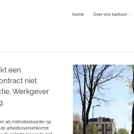
Home
Over ons kantoor
jkt een
ontract niet
tie. Werkgever
g.
den als metrobestuurder op
at de arbeidsovereenkomst