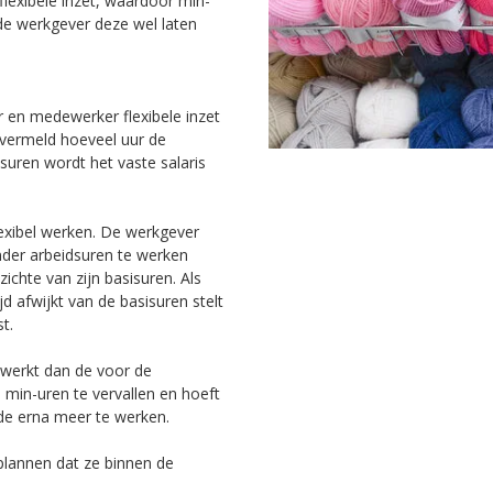
lexibele inzet, waardoor min-
e werkgever deze wel laten
 en medewerker flexibele inzet
vermeld hoeveel uur de
uren wordt het vaste salaris
lexibel werken. De werkgever
nder arbeidsuren te werken
ichte van zijn basisuren. Als
jd afwijkt van de basisuren stelt
t.
ewerkt dan de voor de
min-uren te vervallen en hoeft
ode erna meer te werken.
plannen dat ze binnen de