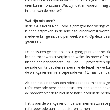
CAO Retail Non Food bevat echter een regeling voor f
uren kunnen ontstaan. Wat zijn dat en waarom mag d
inhalen van de rechter?
Wat zijn min-uren?
In de CAO Retail Non Food is geregeld hoe werkgever
kunnen afspreken. In de arbeidsovereenkomst wordt 
medewerker gemiddeld per week werkt. Op deze basis
gebaseerd.
De basisuren gelden ook als uitgangspunt voor het f
kan de medewerker verplichten wekelijks meer of mi
binnen een bandbreedte van + en - 35 procent ten opz
periode om te bepalen in hoeverre de feitelijke werkti
de werkgever een referteperiode van 12 maanden vas
Als aan het einde van een referteperiode minder is g
referteperiode berekende basisuren, dan komen deze 
de medewerker deze niet in te halen door in de peri
Het is aan de werkgever om de werknemers zo in te 
referteperiode aan hun basisuren komen.