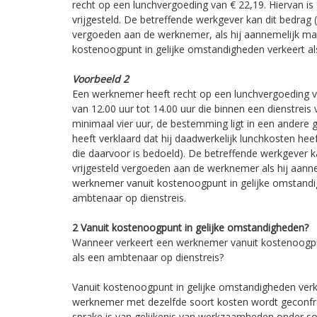
recht op een lunchvergoeding van € 22,19. Hiervan is 
vrijgesteld. De betreffende werkgever kan dit bedrag (
vergoeden aan de werknemer, als hij aannemelijk ma
kostenoogpunt in gelijke omstandigheden verkeert al
Voorbeeld 2
Een werknemer heeft recht op een lunchvergoeding v
van 12.00 uur tot 14.00 uur die binnen een dienstreis v
minimaal vier uur, de bestemming ligt in een ander
heeft verklaard dat hij daadwerkelijk lunchkosten he
die daarvoor is bedoeld). De betreffende werkgever ka
vrijgesteld vergoeden aan de werknemer als hij aann
werknemer vanuit kostenoogpunt in gelijke omstandi
ambtenaar op dienstreis.
2 Vanuit kostenoogpunt in gelijke omstandigheden?
Wanneer verkeert een werknemer vanuit kostenoogpu
als een ambtenaar op dienstreis?
Vanuit kostenoogpunt in gelijke omstandigheden verk
werknemer met dezelfde soort kosten wordt geconfron
sprake is van gelijkenis van werkzaamheden onder s