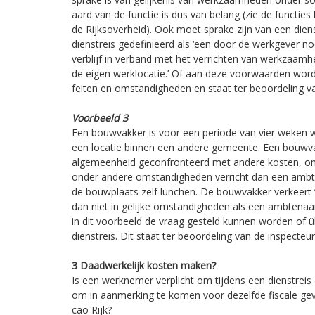
aard van de functie is dus van belang (zie de functie
de Rijksoverheid). Ook moet sprake zijn van een diens
dienstreis gedefinieerd als ‘een door de werkgever no
verblijf in verband met het verrichten van werkzaam
de eigen werklocatie.’ Of aan deze voorwaarden word
feiten en omstandigheden en staat ter beoordeling va
Voorbeeld 3
Een bouwvakker is voor een periode van vier weken
een locatie binnen een andere gemeente. Een bouwvak
algemeenheid geconfronteerd met andere kosten, o
onder andere omstandigheden verricht dan een ambten
de bouwplaats zelf lunchen. De bouwvakker verkeert
dan niet in gelijke omstandigheden als een ambtenaar
in dit voorbeeld de vraag gesteld kunnen worden of ü
dienstreis. Dit staat ter beoordeling van de inspecteur
3 Daadwerkelijk kosten maken?
Is een werknemer verplicht om tijdens een dienstrei
om in aanmerking te komen voor dezelfde fiscale gev
cao Rijk?