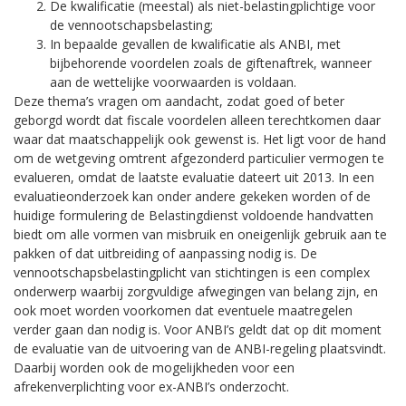
De kwalificatie (meestal) als niet-belastingplichtige voor
de vennootschapsbelasting;
In bepaalde gevallen de kwalificatie als ANBI, met
bijbehorende voordelen zoals de giftenaftrek, wanneer
aan de wettelijke voorwaarden is voldaan.
Deze thema’s vragen om aandacht, zodat goed of beter
geborgd wordt dat fiscale voordelen alleen terechtkomen daar
waar dat maatschappelijk ook gewenst is. Het ligt voor de hand
om de wetgeving omtrent afgezonderd particulier vermogen te
evalueren, omdat de laatste evaluatie dateert uit 2013. In een
evaluatieonderzoek kan onder andere gekeken worden of de
huidige formulering de Belastingdienst voldoende handvatten
biedt om alle vormen van misbruik en oneigenlijk gebruik aan te
pakken of dat uitbreiding of aanpassing nodig is. De
vennootschapsbelastingplicht van stichtingen is een complex
onderwerp waarbij zorgvuldige afwegingen van belang zijn, en
ook moet worden voorkomen dat eventuele maatregelen
verder gaan dan nodig is. Voor ANBI’s geldt dat op dit moment
de evaluatie van de uitvoering van de ANBI-regeling plaatsvindt.
Daarbij worden ook de mogelijkheden voor een
afrekenverplichting voor ex-ANBI’s onderzocht.