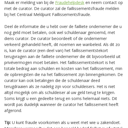
Maak er melding van bij de
Fraudehelpdesk
en neem contact op
met de curator. De curator zal de faillissementsfraude melden
bij het Centraal Meldpunt Faillissementsfraude.
Deel de informatie die u hebt over de failliete ondernemer die u
nog geld moet betalen, ook wel schuldenaar genoemd, met
diens curator. De curator beoordeelt of de ondernemer
verkeerd gehandeld heeft, dit noemen we wanbeleid. Als dit zo
is, kan de curator (een deel van) het faillissementstekort
terugvragen aan de failliete ondernemer die dit bijvoorbeeld uit
privévermogen moet betalen. Het faillissementstekort is het
totale bedrag aan schulden en kosten van het faillissement, min
de opbrengsten die na het faillissement zijn binnengekomen. De
curator kan ook betalingen die de schuldenaar deed
terugdraaien als ze nadelig zijn voor schuldeisers. Het is niet
altijd mogelijk om als schuldeiser al uw geld terug te krijgen.
Soms krijgt u een gedeelte terug en soms helemaal niets. Dit
wordt pas duidelijk wanneer de curator het faillissement heeft
afgerond.
Tip:
U kunt fraude voorkomen als u weet met wie u zakendoet.