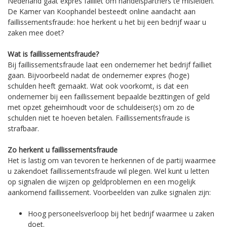
Nederland gaat expres failliet om handelspartners te misleiden.
De Kamer van Koophandel besteedt online aandacht aan
faillissementsfraude: hoe herkent u het bij een bedrijf waar u
zaken mee doet?
Wat is faillissementsfraude?
Bij faillissementsfraude laat een ondernemer het bedrijf failliet
gaan. Bijvoorbeeld nadat de ondernemer expres (hoge)
schulden heeft gemaakt. Wat ook voorkomt, is dat een
ondernemer bij een faillissement bepaalde bezittingen of geld
met opzet geheimhoudt voor de schuldeiser(s) om zo de
schulden niet te hoeven betalen. Faillissementsfraude is
strafbaar.
Zo herkent u faillissementsfraude
Het is lastig om van tevoren te herkennen of de partij waarmee
u zakendoet faillissementsfraude wil plegen. Wel kunt u letten
op signalen die wijzen op geldproblemen en een mogelijk
aankomend faillissement. Voorbeelden van zulke signalen zijn:
Hoog personeelsverloop bij het bedrijf waarmee u zaken
doet.