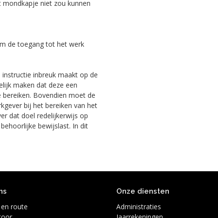
t mondkapje niet zou kunnen
m de toegang tot het werk
 instructie inbreuk maakt op de
lijk maken dat deze een
 te bereiken. Bovendien moet de
kgever bij het bereiken van het
r dat doel redelijkerwijs op
ehoorlijke bewijslast. In dit
ns
Onze diensten
 en route
Administraties
toor
Jaarrekeningen