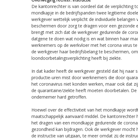
De kantonrechter is van oordeel dat de verplichting t
mondkapje in de bedrijfspanden twee legitieme doelen
werkgever wettelijk verplicht de individuele belange
beschermen door zorg te dragen voor een gezonde en
brengt met zich dat de werkgever gedurende de cor
datgene te doen wat nodig is en wat binnen haar mac
werknemers op de werkvloer met het corona virus t
de werkgever haar bedrijfsbelang te beschermen, om
loondoorbetalingsverplichting heeft bij ziekte.
In dat kader heeft de werkgever gesteld dat hij naar s
productie-uren mist door werknemers die door quaran
het coronavirus niet konden werken, maar ook dat z
de quarantaine/ziekte heeft moeten doorbetalen. De 
ondernemer hard getroffen.
Hoewel over de effectiviteit van het mondkapje wordt 
maatschappelijk aanvaard middel. De kantonrechter h
het dragen van een mondkapje gedurende de coronap
gezondheid kan bijdragen. Ook de werkgever mocht hi
de instructie van uitgaan, te meer omdat zij de instr