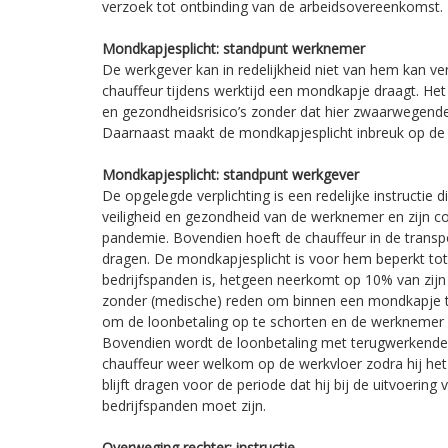
verzoek tot ontbinding van de arbeidsovereenkomst.
Mondkapjesplicht: standpunt werknemer
De werkgever kan in redelijkheid niet van hem kan verla
chauffeur tijdens werktijd een mondkapje draagt. He
en gezondheidsrisico’s zonder dat hier zwaarwegend
Daarnaast maakt de mondkapjesplicht inbreuk op de p
Mondkapjesplicht: standpunt werkgever
De opgelegde verplichting is een redelijke instructie d
veiligheid en gezondheid van de werknemer en zijn c
pandemie. Bovendien hoeft de chauffeur in de trans
dragen. De mondkapjesplicht is voor hem beperkt tot d
bedrijfspanden is, hetgeen neerkomt op 10% van zijn 
zonder (medische) reden om binnen een mondkapje t
om de loonbetaling op te schorten en de werknemer 
Bovendien wordt de loonbetaling met terugwerkende 
chauffeur weer welkom op de werkvloer zodra hij he
blijft dragen voor de periode dat hij bij de uitvoerin
bedrijfspanden moet zijn.
Overweging rechter: instructie