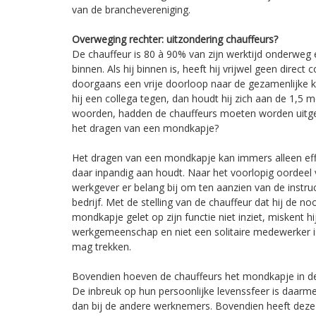
van de branchevereniging.
Overweging rechter: uitzondering chauffeurs?
De chauffeur is 80 à 90% van zijn werktijd onderweg e
binnen. Als hij binnen is, heeft hij vrijwel geen direct 
doorgaans een vrije doorloop naar de gezamenlijke ko
hij een collega tegen, dan houdt hij zich aan de 1,5
woorden, hadden de chauffeurs moeten worden uitgez
het dragen van een mondkapje?
Het dragen van een mondkapje kan immers alleen effec
daar inpandig aan houdt. Naar het voorlopig oordeel
werkgever er belang bij om ten aanzien van de instruct
bedrijf. Met de stelling van de chauffeur dat hij de n
mondkapje gelet op zijn functie niet inziet, miskent hi
werkgemeenschap en niet een solitaire medewerker is 
mag trekken.
Bovendien hoeven de chauffeurs het mondkapje in de 
De inbreuk op hun persoonlijke levenssfeer is daarme
dan bij de andere werknemers. Bovendien heeft deze