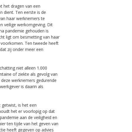
ot het dragen van een
 dient. Ten eerste is de
n van haar werknemers te
 veilige werkomgeving. Dit
ona pandemie gehouden is
ht ligt om besmetting van haar
e voorkomen. Ten tweede heeft
dat zij onder meer een
chatting niet alleen 1.000
taine of ziekte als gevolg van
ij deze werknemers gedurende
werkgever is daarin als
getwist, is het een
oudt het er voorlopig op dat
andemie aan de veiligheid en
er ten tijde van het geven van
uctie heeft gegeven op advies