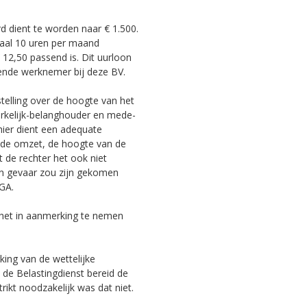
d dient te worden naar € 1.500.
maal 10 uren per maand
12,50 passend is. Dit uurloon
ende werknemer bij deze BV.
stelling over de hoogte van het
erkelijk-belanghouder en mede-
hier dient een adequate
n de omzet, de hoogte van de
 de rechter het ook niet
in gevaar zou zijn gekomen
DGA.
 het in aanmerking te nemen
rking van de wettelijke
s de Belastingdienst bereid de
rikt noodzakelijk was dat niet.