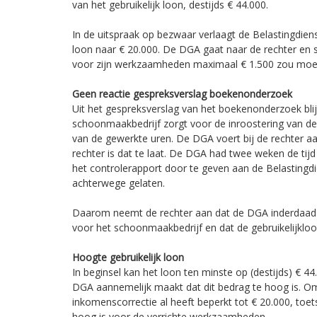
van het gebruikelijk loon, destijds € 44.000.
In de uitspraak op bezwaar verlaagt de Belastingdienst
loon naar € 20.000. De DGA gaat naar de rechter en st
voor zijn werkzaamheden maximaal € 1.500 zou moet
Geen reactie gespreksverslag boekenonderzoek
Uit het gespreksverslag van het boekenonderzoek blij
schoonmaakbedrijf zorgt voor de inroostering van d
van de gewerkte uren. De DGA voert bij de rechter aan
rechter is dat te laat. De DGA had twee weken de tij
het controlerapport door te geven aan de Belastingdi
achterwege gelaten.
Daarom neemt de rechter aan dat de DGA inderdaad
voor het schoonmaakbedrijf en dat de gebruikelijkloo
Hoogte gebruikelijk loon
In beginsel kan het loon ten minste op (destijds) € 44
DGA aannemelijk maakt dat dit bedrag te hoog is. Om
inkomenscorrectie al heeft beperkt tot € 20.000, toets
hoog is voor de verrichte werkzaamheden.