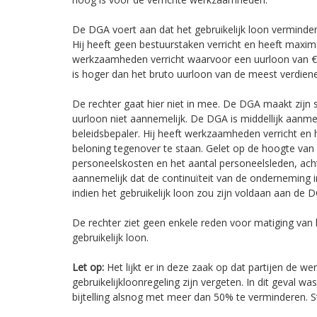
De DGA voert aan dat het gebruikelijk loon verminder
Hij heeft geen bestuurstaken verricht en heeft maxi
werkzaamheden verricht waarvoor een uurloon van € 
is hoger dan het bruto uurloon van de meest verdien
De rechter gaat hier niet in mee. De DGA maakt zijn 
uurloon niet aannemelijk. De DGA is middellijk aanm
beleidsbepaler. Hij heeft werkzaamheden verricht en 
beloning tegenover te staan. Gelet op de hoogte va
personeelskosten en het aantal personeelsleden, acht
aannemelijk dat de continuïteit van de onderneming 
indien het gebruikelijk loon zou zijn voldaan aan de 
De rechter ziet geen enkele reden voor matiging van
gebruikelijk loon.
Let op:
Het lijkt er in deze zaak op dat partijen de we
gebruikelijkloonregeling zijn vergeten. In dit geval wa
bijtelling alsnog met meer dan 50% te verminderen. St