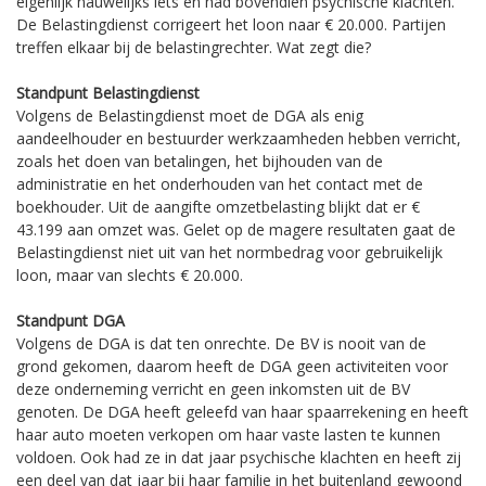
eigenlijk nauwelijks iets en had bovendien psychische klachten.
De Belastingdienst corrigeert het loon naar € 20.000. Partijen
treffen elkaar bij de belastingrechter. Wat zegt die?
Standpunt Belastingdienst
Volgens de Belastingdienst moet de DGA als enig
aandeelhouder en bestuurder werkzaamheden hebben verricht,
zoals het doen van betalingen, het bijhouden van de
administratie en het onderhouden van het contact met de
boekhouder. Uit de aangifte omzetbelasting blijkt dat er €
43.199 aan omzet was. Gelet op de magere resultaten gaat de
Belastingdienst niet uit van het normbedrag voor gebruikelijk
loon, maar van slechts € 20.000.
Standpunt DGA
Volgens de DGA is dat ten onrechte. De BV is nooit van de
grond gekomen, daarom heeft de DGA geen activiteiten voor
deze onderneming verricht en geen inkomsten uit de BV
genoten. De DGA heeft geleefd van haar spaarrekening en heeft
haar auto moeten verkopen om haar vaste lasten te kunnen
voldoen. Ook had ze in dat jaar psychische klachten en heeft zij
een deel van dat jaar bij haar familie in het buitenland gewoond