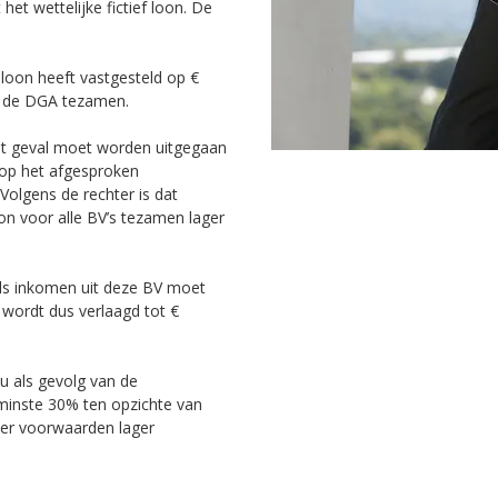
et wettelijke fictief loon. De
 loon heeft vastgesteld op €
an de DGA tezamen.
it geval moet worden uitgegaan
 op het afgesproken
Volgens de rechter is dat
oon voor alle BV’s tezamen lager
ls inkomen uit deze BV moet
 wordt dus verlaagd tot €
 u als gevolg van de
minste 30% ten opzichte van
der voorwaarden lager