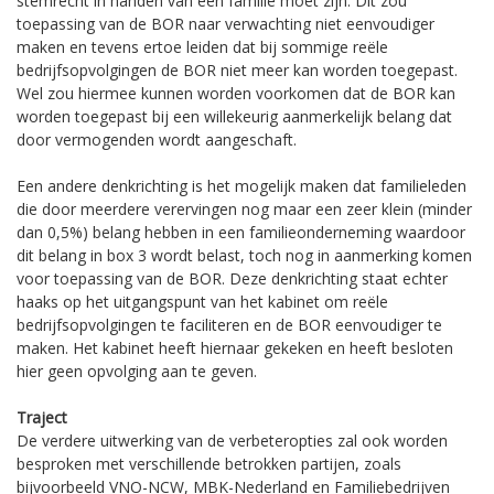
stemrecht in handen van één familie moet zijn. Dit zou
toepassing van de BOR naar verwachting niet eenvoudiger
maken en tevens ertoe leiden dat bij sommige reële
bedrijfsopvolgingen de BOR niet meer kan worden toegepast.
Wel zou hiermee kunnen worden voorkomen dat de BOR kan
worden toegepast bij een willekeurig aanmerkelijk belang dat
door vermogenden wordt aangeschaft.
Een andere denkrichting is het mogelijk maken dat familieleden
die door meerdere verervingen nog maar een zeer klein (minder
dan 0,5%) belang hebben in een familieonderneming waardoor
dit belang in box 3 wordt belast, toch nog in aanmerking komen
voor toepassing van de BOR. Deze denkrichting staat echter
haaks op het uitgangspunt van het kabinet om reële
bedrijfsopvolgingen te faciliteren en de BOR eenvoudiger te
maken. Het kabinet heeft hiernaar gekeken en heeft besloten
hier geen opvolging aan te geven.
Traject
De verdere uitwerking van de verbeteropties zal ook worden
besproken met verschillende betrokken partijen, zoals
bijvoorbeeld VNO-NCW, MBK-Nederland en Familiebedrijven