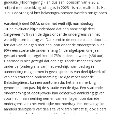
gebruikelijkloonregeling – en dus een loonsom van € 26,2
miljard met betrekking tot dga’s in 2023 - is niet realistisch. Het
is dus de vraag of hier belastinginkomsten worden misgelopen.
Aanzienlijk deel DGA’s onder het wettelijk normbedrag
Uit de evaluatie blijkt inderdaad dat een aanzienlijk deel
(ongeveer 40%) van de dga’s onder de ondergrens van het
wettelijk normbedrag zit. Dat komt in de eerste plaats door het
feit dat van de dga’s met een loon onder de ondergrens bijna
90% een startende onderneming (in de afgelopen drie jaar
gestart) heeft en tegelijkertijd 75% in deeltijd werkt (<36 uur).
Daarmee is niet gezegd dat een dga zonder meer een loon
onder de (ondergrens van) het wettelijk normbedrag in
aanmerking mag nemen in geval sprake is van deeltijdwerk of
van een startende onderneming. De dga moet voor de
Belastingdienst kunnen aantonen dat het in aanmerking
genomen loon past bij de situatie van de dga. Een startende
onderneming of deeltijdwerk kan echter wel aanleiding geven
voor het in aanmerking nemen van een lager loon dan (de
ondergrens van) het wettelijke normbedrag. Het omvangrijke
aandeel deeltijders valt deels te verklaren omdat zij ook elders