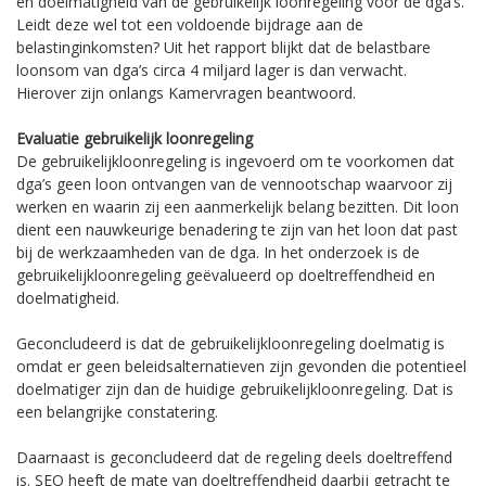
en doelmatigheid van de gebruikelijk loonregeling voor de dga’s.
Leidt deze wel tot een voldoende bijdrage aan de
belastinginkomsten? Uit het rapport blijkt dat de belastbare
loonsom van dga’s circa 4 miljard lager is dan verwacht.
Hierover zijn onlangs Kamervragen beantwoord.
Evaluatie gebruikelijk loonregeling
De gebruikelijkloonregeling is ingevoerd om te voorkomen dat
dga’s geen loon ontvangen van de vennootschap waarvoor zij
werken en waarin zij een aanmerkelijk belang bezitten. Dit loon
dient een nauwkeurige benadering te zijn van het loon dat past
bij de werkzaamheden van de dga. In het onderzoek is de
gebruikelijkloonregeling geëvalueerd op doeltreffendheid en
doelmatigheid.
Geconcludeerd is dat de gebruikelijkloonregeling doelmatig is
omdat er geen beleidsalternatieven zijn gevonden die potentieel
doelmatiger zijn dan de huidige gebruikelijkloonregeling. Dat is
een belangrijke constatering.
Daarnaast is geconcludeerd dat de regeling deels doeltreffend
is. SEO heeft de mate van doeltreffendheid daarbij getracht te