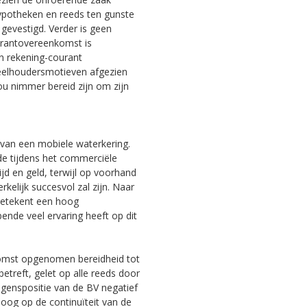
ypotheken en reeds ten gunste
 gevestigd. Verder is geen
rantovereenkomst is
in rekening-courant
deelhoudersmotieven afgezien
ou nimmer bereid zijn om zijn
g van een mobiele waterkering.
de tijdens het commerciële
ijd en geld, terwijl op voorhand
kelijk succesvol zal zijn. Naar
 betekent een hoog
ende veel ervaring heeft op dit
komst opgenomen bereidheid tot
etreft, gelet op alle reeds door
genspositie van de BV negatief
 oog op de continuïteit van de