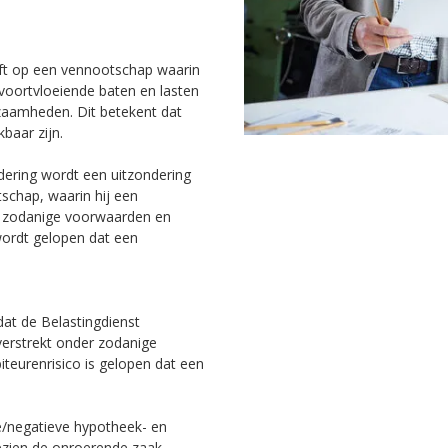
eeft op een vennootschap waarin
 voortvloeiende baten en lasten
kzaamheden. Dit betekent dat
kbaar zijn.
dering wordt een uitzondering
schap, waarin hij een
er zodanige voorwaarden en
ordt gelopen dat een
dat de Belastingdienst
verstrekt onder zodanige
teurenrisico is gelopen dat een
e/negatieve hypotheek- en
ezien de onroerende zaak