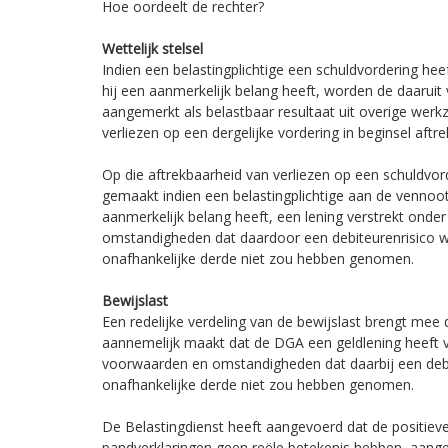
Hoe oordeelt de rechter?
Wettelijk stelsel
Indien een belastingplichtige een schuldvordering h
hij een aanmerkelijk belang heeft, worden de daaruit
aangemerkt als belastbaar resultaat uit overige wer
verliezen op een dergelijke vordering in beginsel aftre
Op die aftrekbaarheid van verliezen op een schuldvor
gemaakt indien een belastingplichtige aan de vennoot
aanmerkelijk belang heeft, een lening verstrekt ond
omstandigheden dat daardoor een debiteurenrisico w
onafhankelijke derde niet zou hebben genomen.
Bewijslast
Een redelijke verdeling van de bewijslast brengt mee 
aannemelijk maakt dat de DGA een geldlening heeft 
voorwaarden en omstandigheden dat daarbij een debi
onafhankelijke derde niet zou hebben genomen.
De Belastingdienst heeft aangevoerd dat de positiev
pandverklaringen geen reële betekenis hebben, aang