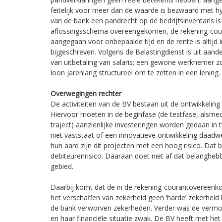
feitelijk voor meer dan de waarde is bezwaard met h
van de bank een pandrecht op de bedrijfsinventaris is
aflossingsschema overeengekomen, de rekening-cou
aangegaan voor onbepaalde tijd en de rente is altijd 
bijgeschreven. Volgens de Belastingdienst is uit aan
van uitbetaling van salaris; een gewone werknemer z
loon jarenlang structureel om te zetten in een lening.
Overwegingen rechter
De activiteiten van de BV bestaan uit de ontwikkelin
Hiervoor moeten in de beginfase (de testfase, alsme
traject) aanzienlijke investeringen worden gedaan in t
niet vaststaat of een innovatieve ontwikkeling daadwer
hun aard zijn dit projecten met een hoog risico. Dat
debiteurenrisico. Daaraan doet niet af dat belanghebb
gebied.
Daarbij komt dat de in de rekening-courantovereen
het verschaffen van zekerheid geen ‘harde’ zekerheid b
de bank verworven zekerheden. Verder was de vermo
en haar financiële situatie zwak. De BV heeft met het