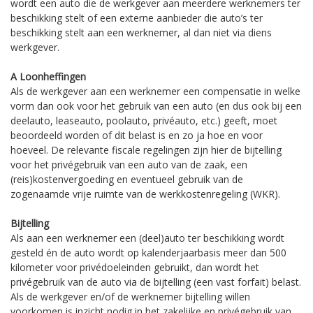
wordt een auto die de werkgever aan meerdere werknemers ter
beschikking stelt of een externe aanbieder die auto’s ter
beschikking stelt aan een werknemer, al dan niet via diens
werkgever.
A Loonheffingen
Als de werkgever aan een werknemer een compensatie in welke
vorm dan ook voor het gebruik van een auto (en dus ook bij een
deelauto, leaseauto, poolauto, privéauto, etc.) geeft, moet
beoordeeld worden of dit belast is en zo ja hoe en voor
hoeveel. De relevante fiscale regelingen zijn hier de bijtelling
voor het privégebruik van een auto van de zaak, een
(reis)kostenvergoeding en eventueel gebruik van de
zogenaamde vrije ruimte van de werkkostenregeling (WKR).
Bijtelling
Als aan een werknemer een (deel)auto ter beschikking wordt
gesteld én de auto wordt op kalenderjaarbasis meer dan 500
kilometer voor privédoeleinden gebruikt, dan wordt het
privégebruik van de auto via de bijtelling (een vast forfait) belast.
Als de werkgever en/of de werknemer bijtelling willen
voorkomen is inzicht nodig in het zakelijke en privégebruik van