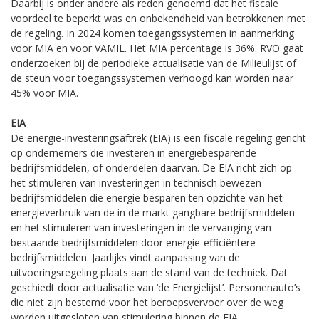
Daarbij is onder andere als reden genoemd dat het fiscale
voordeel te beperkt was en onbekendheid van betrokkenen met
de regeling. In 2024 komen toegangssystemen in aanmerking
voor MIA en voor VAMIL. Het MIA percentage is 36%. RVO gaat
onderzoeken bij de periodieke actualisatie van de Milieulijst of
de steun voor toegangssystemen verhoogd kan worden naar
45% voor MIA.
EIA
De energie-investeringsaftrek (EIA) is een fiscale regeling gericht
op ondernemers die investeren in energiebesparende
bedrijfsmiddelen, of onderdelen daarvan. De EIA richt zich op
het stimuleren van investeringen in technisch bewezen
bedrijfsmiddelen die energie besparen ten opzichte van het
energieverbruik van de in de markt gangbare bedrijfsmiddelen
en het stimuleren van investeringen in de vervanging van
bestaande bedrijfsmiddelen door energie-efficiëntere
bedrijfsmiddelen. Jaarlijks vindt aanpassing van de
uitvoeringsregeling plaats aan de stand van de techniek. Dat
geschiedt door actualisatie van ‘de Energielijst’. Personenauto’s
die niet zijn bestemd voor het beroepsvervoer over de weg
worden uitgesloten van stimulering binnen de EIA.