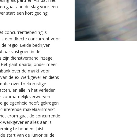
ng als partner. Als dat niet
 en gaat aan de slag voor een
er start een kort geding.
t concurrentiebeding is
is een directe concurrent voor
 de regio. Beide bedrijven
kbaar vastgoed in de
ns zijn dienstverband inzage
. Het gaat daarbij onder meer
tabank over de markt voor
k van de ex-werkgever en diens
rmatie over toekomstige
ten, en alle in het verleden
or voornamelijk verworven
de gelegenheid heeft gekregen
concurrerende makelaarsmarkt
n het erom gaat de concurrentie
ex-werkgever er alles aan is
eming te houden. Juist
e start van de junior bij de