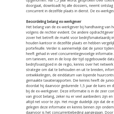
opgenomen. Na 1,5 jaar wordt gesproken over toetredi
doorgaat, downloadt hij alle dossiers, neemt ontslag
concurrent in dezelfde plaats in dienst. De ex-werkgev
Beoordeling belang ex-werkgever
Het belang van de ex-werkgever bij handhaving van he
volgens de rechter evident. De andere opdrachtgever 
zover het betreft de markt voor bedrijfsmakelaardij in
houden kantoor in dezelfde plaats en hebben vergelij
portefeuille. Verder is aannemelijk dat de junior tijde
heeft gehad in veel concurrentiegevoelige informatie
om tarieven, een in de loop der tijd opgebouwde da
bedrijfsvastgoed in de regio, kennis over het netwer
strategie om dat te behouden en uit te breiden, info
ontwikkelingen, de einddatum van lopende huurcontrac
gemaakte taxatierapporten. Die kennis heeft de juni
doordat hij daarvoor gedurende 1,5 jaar de kans en 
bij de ex-werkgever. Deze informatie is in de zeer 
van groot belang, zeker nu er veel aanbieders zijn e
altijd net voor te zijn. Het moge duidelijk zijn dat de 
gelegen deze informatie en kennis binnen zijn ondern
daarvoor is het concurrentiebeding aangegaan. Door d