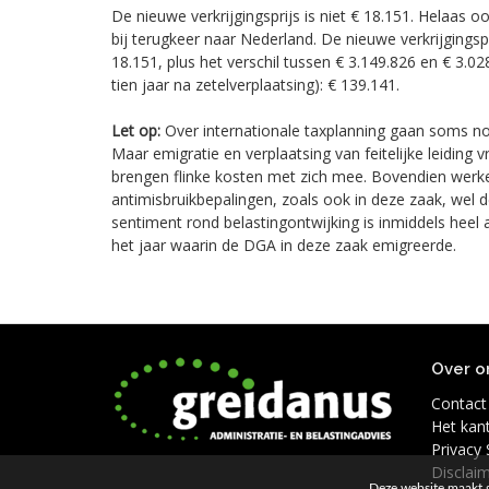
De nieuwe verkrijgingsprijs is niet € 18.151. Helaas o
bij terugkeer naar Nederland. De nieuwe verkrijgingspr
18.151, plus het verschil tussen € 3.149.826 en € 3.
tien jaar na zetelverplaatsing): € 139.141.
Let op:
Over internationale taxplanning gaan soms no
Maar emigratie en verplaatsing van feitelijke leiding 
brengen flinke kosten met zich mee. Bovendien werk
antimisbruikbepalingen, zoals ook in deze zaak, wel d
sentiment rond belastingontwijking is inmiddels heel 
het jaar waarin de DGA in deze zaak emigreerde.
Over o
Contact
Het kan
Privacy
Disclai
Deze website maakt g