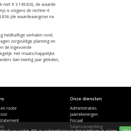
ok niet € 3.149.826, de waarde
ijs is volgens de rechter €
028.836 (de waardeaangroei na
g heldhaftige verhalen rond.
vragen zorgvuldige planning en
en de ingevoerde
egelijk. Het maatschappelijke
anders dan twintig jaar geleden,
ns
Onze diensten
 en route
Administraties
toor
Jaarrekeningen
 Statement
Fiscaal
mer
Salarisverwerking
ebruik van cookies. Klik op
cookieverklaring
om deze instellingen te wijzigen.