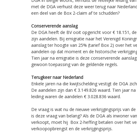
DGA in België woont, verhuist de feitelijke leiding va
met de DGA verhuist deze weer terug naar Nederland
een deel van de Box 2-claim af te schudden?
Conserverende aanslag
De DGA heeft de BV ooit opgericht voor € 18.151, de h
zijn aandelen. Bij emigratie naar het Verenigd Koning
aanslag ter hoogte van 25% (tarief Box 2) over het v
aandelen op dat moment en de historische verkrijging
Tien jaar na emigratie is deze conserverende aanslag
gewoon toepassing van de geldende regels.
Terugkeer naar Nederland
Enkele jaren na die kwijtschelding vestigt de DGA zic
De aandelen zijn dan € 3.149.826 waard. Tien jaar na v
leiding waren de aandelen € 3.028.836 waard.
De vraag is wat nu de nieuwe verkrijgingsprijs van d
is deze vraag van belang? Als de DGA als inwoner va
verkoopt, moet hij Box 2-heffing betalen over het ve
verkoopopbrengst en de verkrijgingsprijs.