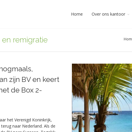
Home
Over ons kantoor
e en remigratie
Hom
 nogmaals,
van zijn BV en keert
met de Box 2-
ar het Verenigd Koninkrijk,
j terug naar Nederland. Als de