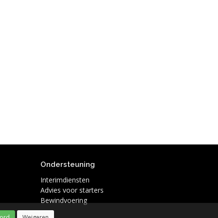
Ondersteuning
Interimdiensten
Advies voor starters
Bewindvoering