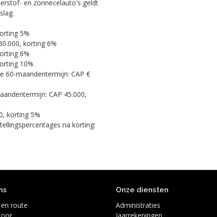
erstof- en zonnecelauto's geldt
slag.
orting 5%
30.000, korting 6%
orting 6%
korting 10%
de 60-maandentermijn: CAP €
aandentermijn: CAP 45.000,
0, korting 5%
tellingspercentages na korting:
ns
Onze diensten
 en route
Administraties
toor
Jaarrekeningen