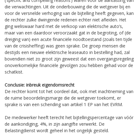
(‘specific and compelling reasons’) waren voor de aantasting van
die verwachtingen. Uit de onderbouwing die de wetgever bij en
voor de versnelde verhoging van de bijtelling heeft gegeven, kan
de rechter zulke dwingende redenen echter niet afleiden. Het
ging weliswaar hard met de verkoop van elektrische auto’s,
maar van een daardoor veroorzaakt gat in de begroting, of (de
dreiging van) een acute financiële noodtoestand (zoals ten tijde
van de crisisheffing) was geen sprake. De groep mensen die
destijds een nieuwe elektrische leaseauto in bestelling had, zal
bovendien niet zo groot zijn geweest dat een overgangsregeling
onoverkomelijke financiële gevolgen zou hebben gehad voor de
schatkist.
Conclusie: inbreuk eigendomsrecht
De rechter komt tot het oordeel dat, ook met inachtneming van
de ruime beoordelingsmarge die de wetgever toekomt, er
sprake is van een schending van artikel 1 EP van het EVRM.
De medewerker heeft terecht het bijtellingspercentage van vóór
de aankondiging, 4%, in zijn aangifte verwerkt. De
Belastingdienst wordt geheel in het ongelijk gesteld.