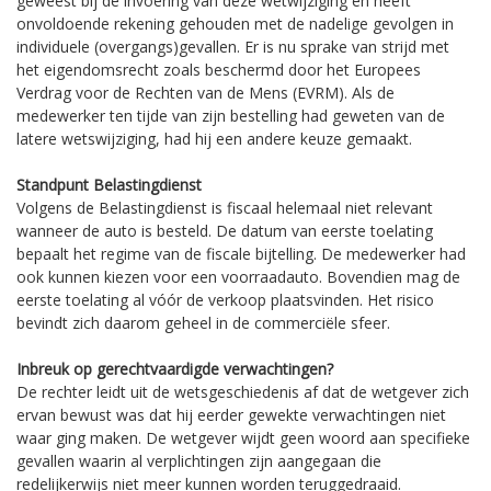
geweest bij de invoering van deze wetwijziging en heeft
onvoldoende rekening gehouden met de nadelige gevolgen in
individuele (overgangs)gevallen. Er is nu sprake van strijd met
het eigendomsrecht zoals beschermd door het Europees
Verdrag voor de Rechten van de Mens (EVRM). Als de
medewerker ten tijde van zijn bestelling had geweten van de
latere wetswijziging, had hij een andere keuze gemaakt.
Standpunt Belastingdienst
Volgens de Belastingdienst is fiscaal helemaal niet relevant
wanneer de auto is besteld. De datum van eerste toelating
bepaalt het regime van de fiscale bijtelling. De medewerker had
ook kunnen kiezen voor een voorraadauto. Bovendien mag de
eerste toelating al vóór de verkoop plaatsvinden. Het risico
bevindt zich daarom geheel in de commerciële sfeer.
Inbreuk op gerechtvaardigde verwachtingen?
De rechter leidt uit de wetsgeschiedenis af dat de wetgever zich
ervan bewust was dat hij eerder gewekte verwachtingen niet
waar ging maken. De wetgever wijdt geen woord aan specifieke
gevallen waarin al verplichtingen zijn aangegaan die
redelijkerwijs niet meer kunnen worden teruggedraaid.