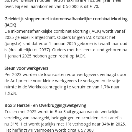
36,93%. Mensen houden netto maximaal € 102 per jaar meer
over. Bij een jaarinkomen van € 50.000 is dit € 70.
Geleidelijk stoppen met inkomensafhankelijke combinatiekorting
(IACK)
De inkomensafhankelijke combinatiekorting (IACK) wordt vanaf
2025 geleidelijk afgeschaft. Ouders krijgen IACK totdat het
(jongste) kind dat voor 1 januari 2025 geboren is twaalf jaar oud
is (dus uiterlijk tot 2037). Ouders met het eerste kind geboren na
1 januari 2025 hebben geen recht op IACK.
Steun voor werkgevers
Per 2023 worden de loonkosten voor werkgevers verlaagd door
de Aof-premie voor kleine werkgevers te verlagen en de vrije
ruimte in de Werkkostenregeling te verruimen van 1,7% naar
1,92%.
Box 3 Herstel- en Overbruggingswetgeving
Tot en met 2025 wordt in Box 3 uitgegaan van de werkelijke
verdeling van spaargeld, beleggingen en schulden. Het tarief is
nu 31%. Het wordt jaarlijks met 1% verhoogd naar 34% in 2025.
Het heffingsvrij vermogen wordt circa € 57.000.