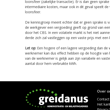
loonsfeer (zakelijke transactie). Er is dan geen spra
intermediaire kosten, maar ook in dit geval speelt de
loonsfeer.
De kennisgroep meent echter dat er geen sprake is va
de werkgever een vergoeding geeft op grond van een 
door het CBS. In een volatiele markt is het niet aanne
derde zich zal vastleggen op een vaste prijs met een 
Let op:
Een hogere of een lagere vergoeding dan de we
werknemer kan dus effect hebben op de hoogte van he
van de werknemer is gelijk aan zijn variabele en vast
aantal door hem verbruikte kWh.
Over o
Contact
Het kan
Privacy