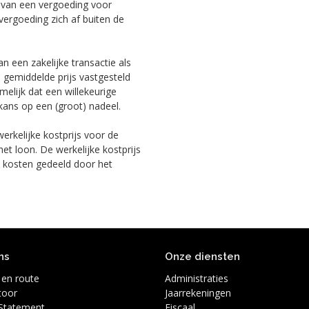
ke van een vergoeding voor
 vergoeding zich af buiten de
n een zakelijke transactie als
gemiddelde prijs vastgesteld
melijk dat een willekeurige
kans op een (groot) nadeel.
rkelijke kostprijs voor de
t loon. De werkelijke kostprijs
e kosten gedeeld door het
ns
Onze diensten
 en route
Administraties
toor
Jaarrekeningen
 Statement
Fiscaal