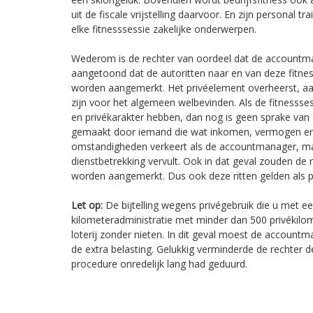
uit de fiscale vrijstelling daarvoor. En zijn personal tr
elke fitnesssessie zakelijke onderwerpen.
Wederom is de rechter van oordeel dat de accountma
aangetoond dat de autoritten naar en van deze fitnes
worden aangemerkt. Het privéelement overheerst, aa
zijn voor het algemeen welbevinden. Als de fitnessse
en privékarakter hebben, dan nog is geen sprake van a
gemaakt door iemand die wat inkomen, vermogen en g
omstandigheden verkeert als de accountmanager, maar
dienstbetrekking vervult. Ook in dat geval zouden de ri
worden aangemerkt. Dus ook deze ritten gelden als pr
Let op:
De bijtelling wegens privégebruik die u met ee
kilometeradministratie met minder dan 500 privékilo
loterij zonder nieten. In dit geval moest de accoun
de extra belasting. Gelukkig verminderde de rechter
procedure onredelijk lang had geduurd.