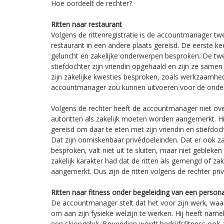
Hoe oordeelt de rechter?
Ritten naar restaurant
Volgens de rittenregistratie is de accountmanager tw
restaurant in een andere plaats gereisd. De eerste kee
geluncht en zakelijke onderwerpen besproken. De twee
stiefdochter zijn vriendin opgehaald en zijn ze samen
zijn zakelijke kwesties besproken, zoals werkzaamhed
accountmanager zou kunnen uitvoeren voor de onder
Volgens de rechter heeft de accountmanager niet ov
autoritten als zakelijk moeten worden aangemerkt. Hi
gereisd om daar te eten met zijn vriendin en stiefdoc
Dat zijn onmiskenbaar privédoeleinden. Dat er ook za
besproken, valt niet uit te sluiten, maar niet gebleke
zakelijk karakter had dat de ritten als gemengd of z
aangemerkt. Dus zijn de ritten volgens de rechter priv
Ritten naar fitness onder begeleiding van een persona
De accountmanager stelt dat het voor zijn werk, waarbi
om aan zijn fysieke welzijn te werken. Hij heeft namel
een skiongeluk. Bovendien wordt bedrijfsfitness ook a