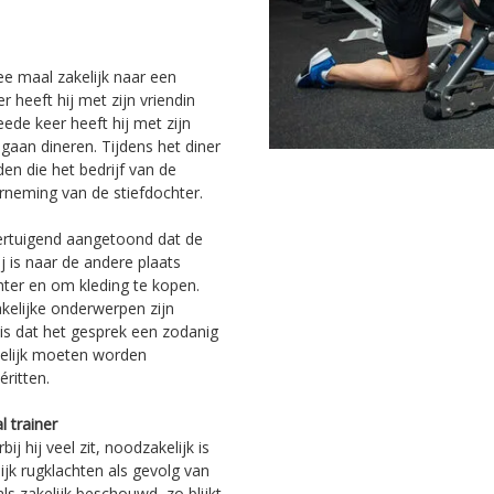
ee maal zakelijk naar een
r heeft hij met zijn vriendin
de keer heeft hij met zijn
 gaan dineren. Tijdens het diner
en die het bedrijf van de
neming van de stiefdochter.
ertuigend aangetoond dat de
j is naar de andere plaats
hter en om kleding te kopen.
kelijke onderwerpen zijn
n is dat het gesprek een zodanig
akelijk moeten worden
éritten.
l trainer
j hij veel zit, noodzakelijk is
ijk rugklachten als gevolg van
ls zakelijk beschouwd, zo blijkt