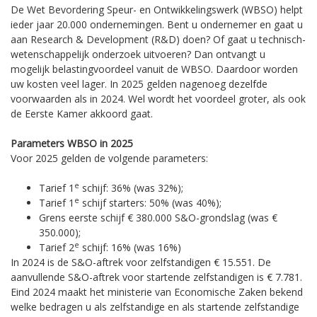
De Wet Bevordering Speur- en Ontwikkelingswerk (WBSO) helpt
ieder jaar 20.000 ondernemingen. Bent u ondernemer en gaat u
aan Research & Development (R&D) doen? Of gaat u technisch-
wetenschappelijk onderzoek uitvoeren? Dan ontvangt u
mogelijk belastingvoordeel vanuit de WBSO. Daardoor worden
uw kosten veel lager. In 2025 gelden nagenoeg dezelfde
voorwaarden als in 2024. Wel wordt het voordeel groter, als ook
de Eerste Kamer akkoord gaat.
Parameters WBSO in 2025
Voor 2025 gelden de volgende parameters:
e
Tarief 1
schijf: 36% (was 32%);
e
Tarief 1
schijf starters: 50% (was 40%);
Grens eerste schijf € 380.000 S&O-grondslag (was €
350.000);
e
Tarief 2
schijf: 16% (was 16%)
In 2024 is de S&O-aftrek voor zelfstandigen € 15.551. De
aanvullende S&O-aftrek voor startende zelfstandigen is € 7.781.
Eind 2024 maakt het ministerie van Economische Zaken bekend
welke bedragen u als zelfstandige en als startende zelfstandige