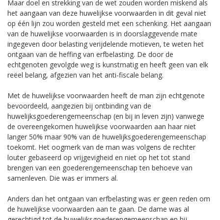
Maar doel en strekking van de wet zouden worden miskend als
het aangaan van deze huwelijkse voorwaarden in dit geval niet
op één lijn zou worden gesteld met een schenking. Het aangaan
van de huwelijkse voorwaarden is in doorslaggevende mate
ingegeven door belasting verijdelende motieven, te weten het
ontgaan van de heffing van erfbelasting. De door de
echtgenoten gevolgde weg is kunstmatig en heeft geen van elk
reëel belang, afgezien van het anti-fiscale belang.
Met de huwelijkse voorwaarden heeft de man zijn echtgenote
bevoordeeld, aangezien bij ontbinding van de
huwelijksgoederengemeenschap (en bij in leven zijn) vanwege
de overeengekomen huwelijkse voorwaarden aan haar niet
langer 50% maar 90% van de huwelijksgoederengemeenschap
toekomt. Het oogmerk van de man was volgens de rechter
louter gebaseerd op vrijgevigheid en niet op het tot stand
brengen van een goederengemeenschap ten behoeve van
samenleven. Die was er immers al.
Anders dan het ontgaan van erfbelasting was er geen reden om
de huwelijkse voorwaarden aan te gaan. De dame was al
gerechtigd tot de huwelijksgoederengemeenschap en bij