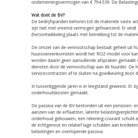
ondernemingsvermogen van € 794.539. De Belastingdie
Wat doet de BV?
De bedrijfspanden behoren tot de materiële vaste ac
zijn niet met vreemd vermogen gefinancierd. Er vind
(her)ontwikkeling plaats met betrekking tot de materië
De omzet van de vennootschap bestaat geheel uit hu
huurovereenkomsten wordt het ‘ROZ-model voor kant
worden daarin geen aanvullende afspraken gemaakt 
diensten door de vennootschap aan de huurder. De hu
servicecontracten af te sluiten na goedkeuring door
In tussenliggende jaren is er leegstand geweest. Er zi
onderhoudskosten gemaakt.
De passiva van de BV bestonden uit een pensioen- en l
aanzien van de erflaatster, latente belastingverplicht
onderhoud gebouwen, een rekening-courant schuld aan
de echtgenoot en relatief lage schulden aan kredietins
belastingen en overlopende passiva.