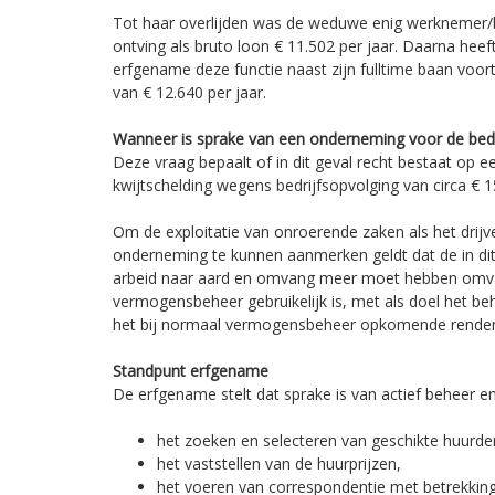
Tot haar overlijden was de weduwe enig werknemer/b
ontving als bruto loon € 11.502 per jaar. Daarna hee
erfgename deze functie naast zijn fulltime baan voo
van € 12.640 per jaar.
Wanneer is sprake van een onderneming voor de bedrij
Deze vraag bepaalt of in dit geval recht bestaat op e
kwijtschelding wegens bedrijfsopvolging van circa € 
Om de exploitatie van onroerende zaken als het drijv
onderneming te kunnen aanmerken geldt dat de in dit 
arbeid naar aard en omvang meer moet hebben omva
vermogensbeheer gebruikelijk is, met als doel het b
het bij normaal vermogensbeheer opkomende rendem
Standpunt erfgename
De erfgename stelt dat sprake is van actief beheer
het zoeken en selecteren van geschikte huurde
het vaststellen van de huurprijzen,
het voeren van correspondentie met betrekki