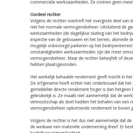
commerciële werkzaamheden. Ze creëren geen meer
Oordeel rechter
Volgens de rechter overtreft het overgrote deel v
niet het normale vermogensbeheer. Uitsluitend de g
werkzaamheden (de dagelijkse sluiting van het bedrijv
inspectie van de gebouwen en het terrein, alsmede de
mogelijk onbevoegd parkeren op het bedrijventerrei
omstandigheden werkzaamheden zijn die meer omva
vermogensbeheer. Maar de rechter betwijfelt of deze
hebben plaatsgevonden.
Het werkelijk behaalde rendement geeft inzicht in h
De erfgename heeft echter niet onderbouwd dat het
gemiddelde directe rendement hoger is dan hetgeen
gebruikelijk is. Ze maakt niet aannemelijk dat de w
vennootschap als doel hadden het behalen van een r
vermogensbeheer opkomende rendement te boven g
Volgens de rechter is het dus niet aannemelijk dat de 
de weduwe een materiële onderneming dreef. Er best
bedrijfsopvolgingsfaciliteit.