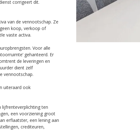
nst corrigeert dit.
tiva van de vennootschap. Ze
t geen koop, verkoop of
le vaste activa.
uropbrengsten. Voor alle
oorruimte’ gehanteerd. Er
omtrent de leveringen en
urder dient zelf
 de vennootschap.
jn uiteraard ook
ijfrenteverplichting ten
ingen, een voorziening groot
 erflaatster, een lening aan
tellingen, crediteuren,