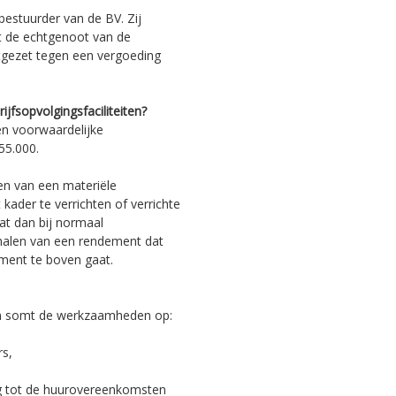
estuurder van de BV. Zij
ft de echtgenoot van de
rtgezet tegen een vergoeding
fsopvolgingsfaciliteiten?
en voorwaardelijke
155.000.
en van een materiële
kader te verrichten of verrichte
t dan bij normaal
ehalen van een rendement dat
ent te boven gaat.
 en somt de werkzaamheden op:
rs,
ng tot de huurovereenkomsten